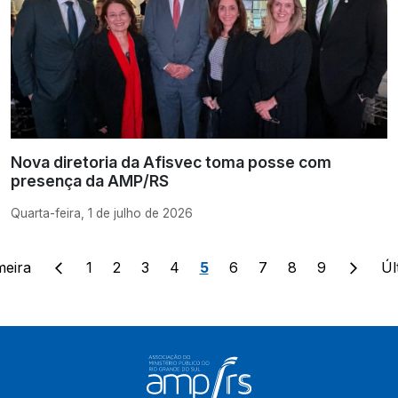
Nova diretoria da Afisvec toma posse com
presença da AMP/RS
Quarta-feira, 1 de julho de 2026
meira
1
2
3
4
5
6
7
8
9
Úl