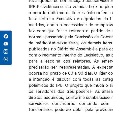
As alíquotas de contribuição dos servidor
IPE Previdência serão votadas hoje no plen
a acordo unânime de líderes feito ontem n
feira entre o Executivo e deputados da 
medidas, como a necessidade de comprova
fez com que fosse retirado o pedido de u
normal, passando pela Comissão de Constit
de mérito.
Até sexta-feira, os demais iten
publicados no Diário da Assembléia para c
com o regimento interno do Legislativo, as
para a escolha dos relatores. As eme
precisarão ser reapresentadas. A expect
ocorra no prazo de 60 a 90 dias.
O líder d
a intenção é discutir com todas as categ
polêmicos do IPE. O projeto que muda o si
os servidores dos três poderes. As alter
direitos adquiridos, conforme estabelecido
servidores continuarão contando com 
funcionários poderão optar pela previdên