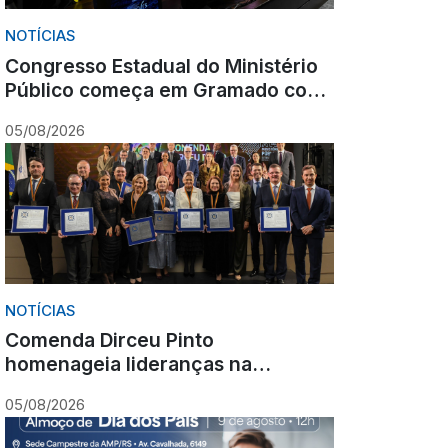
NOTÍCIAS
Congresso Estadual do Ministério
Público começa em Gramado com
olhar para o futuro
05/08/2026
NOTÍCIAS
Comenda Dirceu Pinto
homenageia lideranças na
abertura do Congresso Estadual
05/08/2026
do Ministério Público