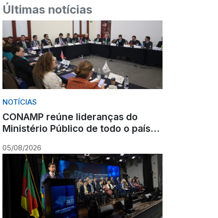
Últimas notícias
NOTÍCIAS
CONAMP reúne lideranças do
Ministério Público de todo o país
durante Congresso em Gramado
05/08/2026
para fortalecer atuação
institucional