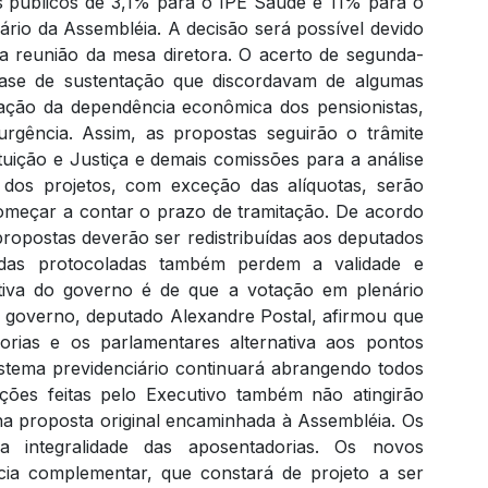
es públicos de 3,1% para o IPE Saúde e 11% para o
ário da Assembléia. A decisão será possível devido
a reunião da mesa diretora. O acerto de segunda-
base de sustentação que discordavam de algumas
ção da dependência econômica dos pensionistas,
rgência. Assim, as propostas seguirão o trâmite
uição e Justiça e demais comissões para a análise
s dos projetos, com exceção das alíquotas, serão
omeçar a contar o prazo de tramitação. De acordo
 propostas deverão ser redistribuídas aos deputados
ndas protocoladas também perdem a validade e
ativa do governo é de que a votação em plenário
o governo, deputado Alexandre Postal, afirmou que
orias e os parlamentares alternativa aos pontos
stema previdenciário continuará abrangendo todos
ações feitas pelo Executivo também não atingirão
 na proposta original encaminhada à Assembléia. Os
a integralidade das aposentadorias. Os novos
cia complementar, que constará de projeto a ser