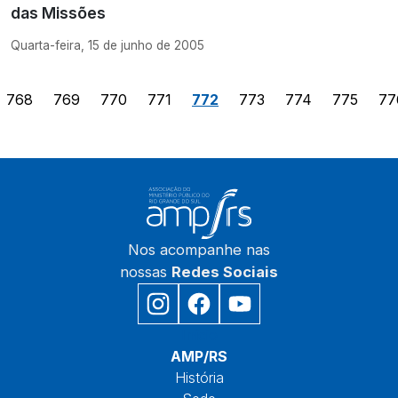
das Missões
Quarta-feira, 15 de junho de 2005
768
769
770
771
772
773
774
775
77
Nos acompanhe nas
nossas
Redes Sociais
Início
AMP/RS
História