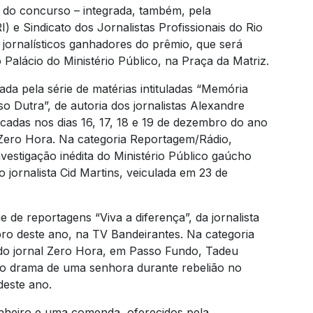
 do concurso – integrada, também, pela
 e Sindicato dos Jornalistas Profissionais do Rio
 jornalísticos ganhadores do prêmio, que será
Palácio do Ministério Público, na Praça da Matriz.
da pela série de matérias intituladas “Memória
 Dutra”, de autoria dos jornalistas Alexandre
cadas nos dias 16, 17, 18 e 19 de dezembro do ano
 Zero Hora. Na categoria Reportagem/Rádio,
estigação inédita do Ministério Público gaúcho
o jornalista Cid Martins, veiculada em 23 de
de reportagens “Viva a diferença”, da jornalista
bro deste ano, na TV Bandeirantes. Na categoria
 do jornal Zero Hora, em Passo Fundo, Tadeu
a o drama de uma senhora durante rebelião no
deste ano.
heiro e uma comenda, oferecidos pela