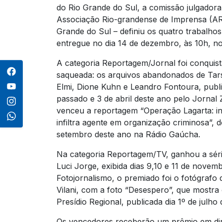
do Rio Grande do Sul, a comissão julgadora
Associação Rio-grandense de Imprensa (ARI)
Grande do Sul – definiu os quatro trabalhos
entregue no dia 14 de dezembro, às 10h, no 
A categoria Reportagem/Jornal foi conquista
saqueada: os arquivos abandonados de Tarso
Elmi, Dione Kuhn e Leandro Fontoura, publi
passado e 3 de abril deste ano pelo Jornal
venceu a reportagem “Operação Lagarta: inv
infiltra agente em organização criminosa”, d
setembro deste ano na Rádio Gaúcha.
Na categoria Reportagem/TV, ganhou a série 
Luci Jorge, exibida dias 9,10 e 11 de novem
Fotojornalismo, o premiado foi o fotógrafo
Vilani, com a foto “Desespero”, que mostr
Presídio Regional, publicada dia 1º de julho 
Os vencedores receberão um prêmio em din