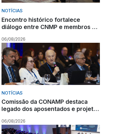
NOTÍCIAS
Encontro histórico fortalece
diálogo entre CNMP e membros do
Ministério Público sobre o futuro
06/08/2026
da carreira
NOTÍCIAS
Comissão da CONAMP destaca
legado dos aposentados e projeta
ações para o fortalecimento
06/08/2026
institucional