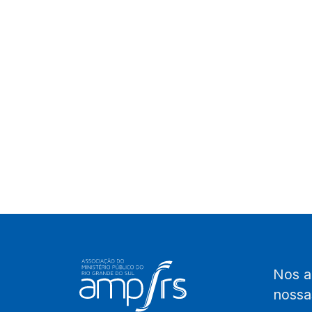
Nos 
noss