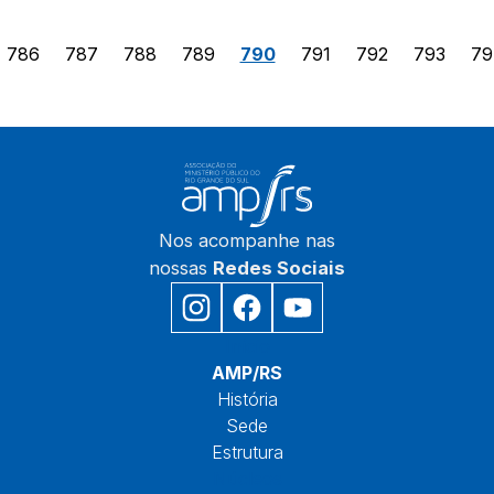
786
787
788
789
790
791
792
793
79
Nos acompanhe nas
nossas
Redes Sociais
Início
AMP/RS
História
Sede
Estrutura
Núcleos