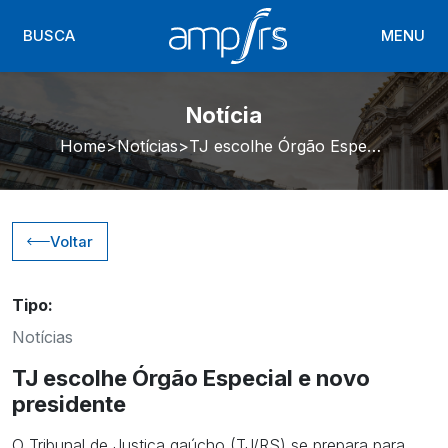
BUSCA
MENU
Notícia
Home
Notícias
TJ escolhe Órgão Especial e novo presidente
Voltar
Tipo:
Notícias
TJ escolhe Órgão Especial e novo
presidente
O Tribunal de Justiça gaúcho (TJ/RS) se prepara para