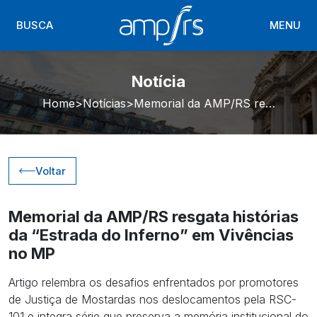
BUSCA
MENU
Notícia
Home
Notícias
Memorial da AMP/RS resgata histórias da “Estrada do Inferno” em Vivências no MP
Voltar
Memorial da AMP/RS resgata histórias
da “Estrada do Inferno” em Vivências
no MP
Artigo relembra os desafios enfrentados por promotores
de Justiça de Mostardas nos deslocamentos pela RSC-
101 e integra série que preserva a memória institucional do