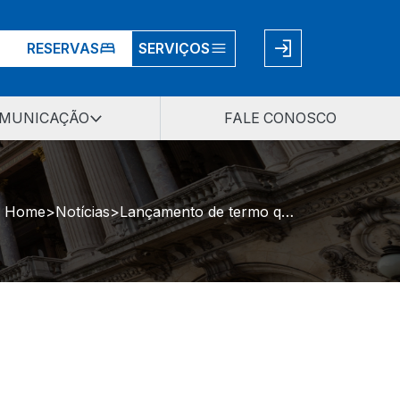
RESERVAS
SERVIÇOS
MUNICAÇÃO
FALE CONOSCO
Home
Notícias
Lançamento de termo que prevê inclusão de jovens acolhidos no serviço militar conta com presença da AMP/RS