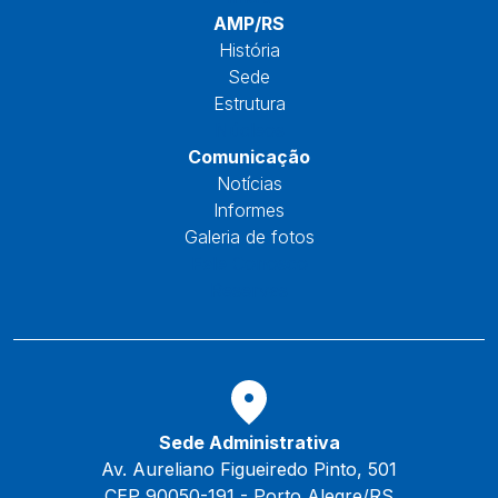
AMP/RS
História
Sede
Estrutura
Núcleos
Comunicação
Notícias
Informes
Galeria de fotos
Fale Conosco
Reservas
Sede Administrativa
Av. Aureliano Figueiredo Pinto, 501
CEP 90050-191 - Porto Alegre/RS