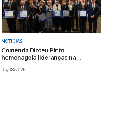
NOTÍCIAS
Comenda Dirceu Pinto
homenageia lideranças na
abertura do Congresso Estadual
05/08/2026
do Ministério Público