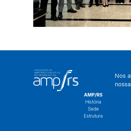
Nos 
noss
Início
AMP/RS
História
Sede
Estrutura