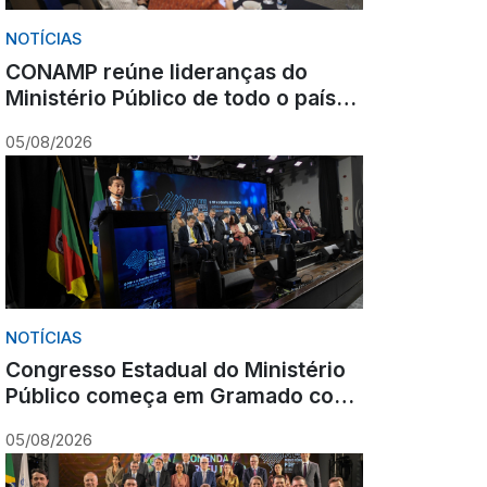
NOTÍCIAS
CONAMP reúne lideranças do
Ministério Público de todo o país
durante Congresso em Gramado
05/08/2026
para fortalecer atuação
institucional
NOTÍCIAS
Congresso Estadual do Ministério
Público começa em Gramado com
olhar para o futuro
05/08/2026