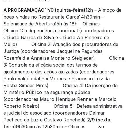
A PROGRAMAÇÃO
1º/9 (quinta-feira)
12h – Almoço de
boas-vindas no Restaurante Garda
14h30min –
Solenidade de Abertura
15h às 18h – Oficinas
Oficina 1: Independência funcional (coordenadores
Cláudio Barros da Silva e Cláudio Ari Pinheiro de
Mello)
Oficina 2: Atuação dos procuradores de
Justiça (coordenadores Jacqueline Fagundes
Rosenfeld e Annelise Monteiro Steigleder)
Oficina
3: Controle da eficácia social dos termos de
ajustamento e das ações ajuizadas (coordenadores
Paulo Valério dal Pai Moraes e Francisco Luiz da
Rocha Simões Pires)
Oficina 4: Da inserção do
Ministério Público na segurança pública
(coordenadores Mauro Henrique Renner e Marcelo
Roberto Ribeiro)
Oficina 5: Defesa administrativa
e judicial do associado (coordenadores Delmar
Pacheco da Luz e Gustavo Ronchetti)
2/9 (sexta-
feira)
9h30min às 12h30min – Oficinas
&n