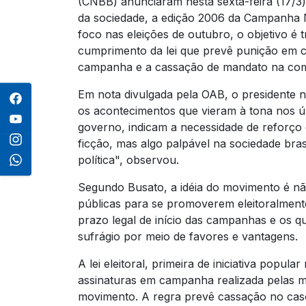
(CNBB) anunciaram nesta sexta-feira (17/3)
da sociedade, a edição 2006 da Campanha 
foco nas eleições de outubro, o objetivo é t
cumprimento da lei que prevê punição em c
campanha e a cassação de mandato na com
Em nota divulgada pela OAB, o presidente n
os acontecimentos que vieram à tona nos 
governo, indicam a necessidade de reforço
ficção, mas algo palpável na sociedade brasi
política", observou.
Segundo Busato, a idéia do movimento é n
públicas para se promoverem eleitoralmen
prazo legal de início das campanhas e os 
sufrágio por meio de favores e vantagens.
A lei eleitoral, primeira de iniciativa popula
assinaturas em campanha realizada pelas me
movimento. A regra prevê cassação no caso