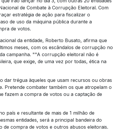
 que irão lançar no dia 3, com outras 20 entidades
Nacional de Combate à Corrupção Eleitoral. Com
raçar estratégia de ação para fiscalizar o
aso de uso da máquina pública durante a
pra de votos.
acional da entidade, Roberto Busato, afirma que
últimos meses, com os escândalos de corrupção no
 da campanha. ""A corrupção eleitoral não é
leira, que exige, de uma vez por todas, ética na
ão dar trégua àqueles que usam recursos ou obras
te. Pretende combater também os que atropelam o
que fazem a compra de votos ou a captação de
r no país e resultante de mais de 1 milhão de
smas entidades, será a principal bandeira do
 de compra de votos e outros abusos eleitorais.