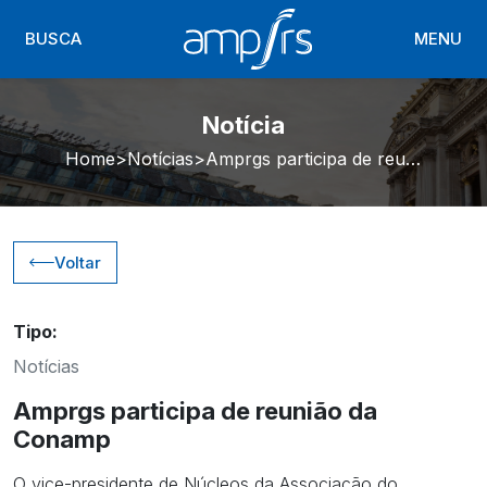
BUSCA
MENU
Notícia
Home
Notícias
Amprgs participa de reunião da Conamp
Voltar
Tipo:
Notícias
Amprgs participa de reunião da
Conamp
O vice-presidente de Núcleos da Associação do