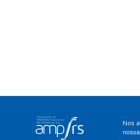
Nos 
noss