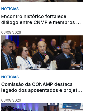
NOTÍCIAS
Encontro histórico fortalece
diálogo entre CNMP e membros do
Ministério Público sobre o futuro
06/08/2026
da carreira
NOTÍCIAS
Comissão da CONAMP destaca
legado dos aposentados e projeta
ações para o fortalecimento
06/08/2026
institucional