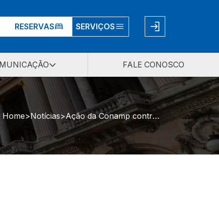
RESERVAS
SERVIÇOS
MUNICAÇÃO
FALE CONOSCO
Home
Notícias
Ação da Conamp contra a emenda que acaba <br>com a verticalização é arquivada pelo Supremo