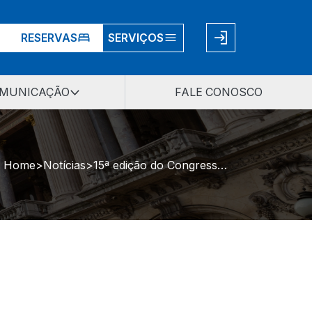
RESERVAS
SERVIÇOS
MUNICAÇÃO
FALE CONOSCO
Home
Notícias
15ª edição do Congresso do Mercosul de Direito de Famílias e Sucessões é realizada em Bento Gonçalves