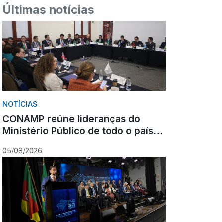
Últimas notícias
NOTÍCIAS
CONAMP reúne lideranças do
Ministério Público de todo o país
durante Congresso em Gramado
05/08/2026
para fortalecer atuação
institucional