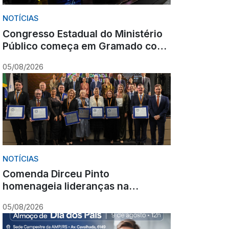
NOTÍCIAS
Congresso Estadual do Ministério
Público começa em Gramado com
olhar para o futuro
05/08/2026
NOTÍCIAS
Comenda Dirceu Pinto
homenageia lideranças na
abertura do Congresso Estadual
05/08/2026
do Ministério Público