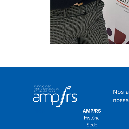
Nos 
noss
Início
AMP/RS
História
Sede