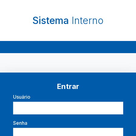
Sistema
Interno
Entrar
Usuário
Senha