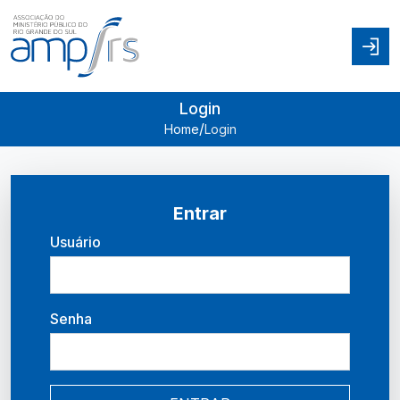
Login
Home
Login
Entrar
Usuário
Senha