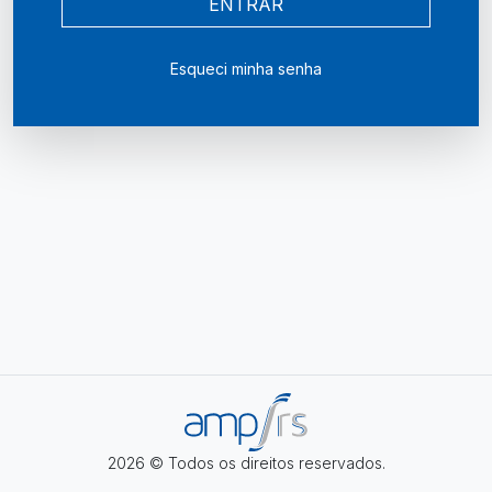
ENTRAR
Esqueci minha senha
2026 © Todos os direitos reservados.