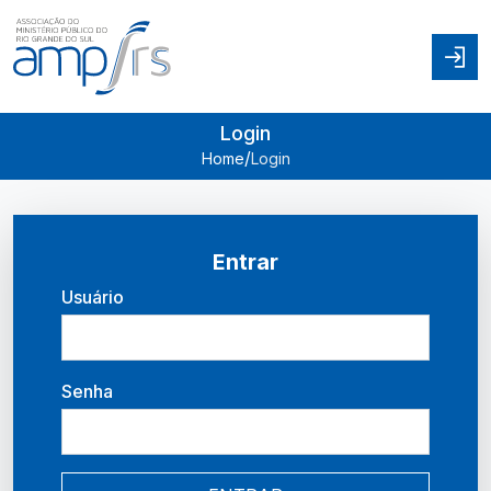
Login
Home
Login
Entrar
Usuário
Senha