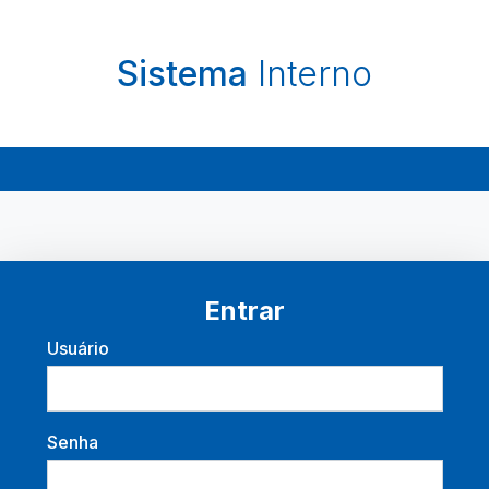
Sistema
Interno
Entrar
Usuário
Senha