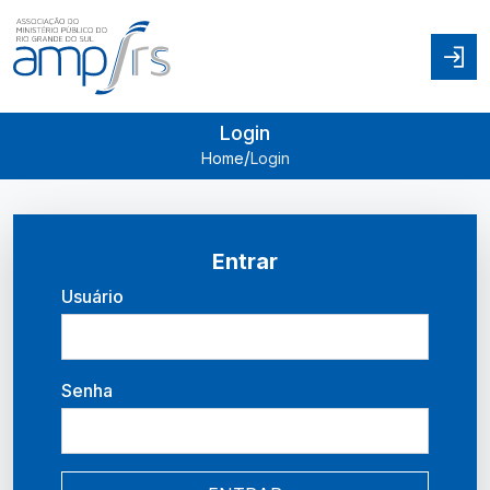
Login
Home
Login
Entrar
Usuário
Senha