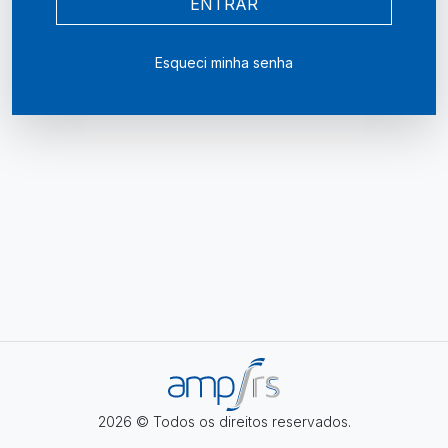
ENTRAR
Esqueci minha senha
2026 © Todos os direitos reservados.