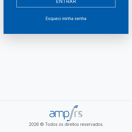
ENTRAR
Esqueci minha senha
2026 © Todos os direitos reservados.