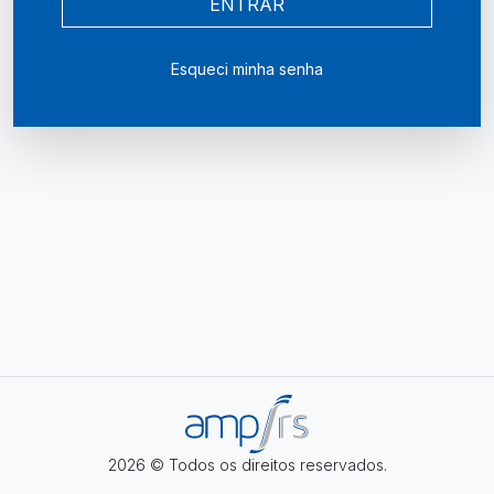
ENTRAR
Esqueci minha senha
2026 © Todos os direitos reservados.